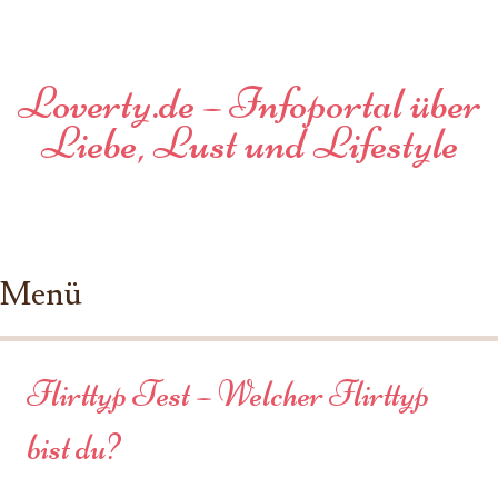
Loverty.de – Infoportal über
Liebe, Lust und Lifestyle
Menü
Zum Inhalt springen
Flirttyp Test – Welcher Flirttyp
bist du?