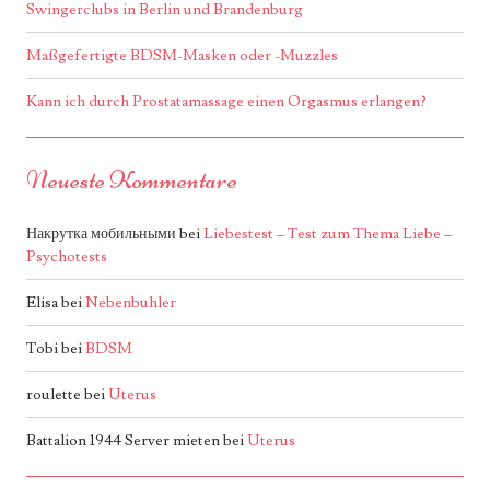
Swingerclubs in Berlin und Brandenburg
Maßgefertigte BDSM-Masken oder -Muzzles
Kann ich durch Prostatamassage einen Orgasmus erlangen?
Neueste Kommentare
Накрутка мобильными
bei
Liebestest – Test zum Thema Liebe –
Psychotests
Elisa
bei
Nebenbuhler
Tobi
bei
BDSM
roulette
bei
Uterus
Battalion 1944 Server mieten
bei
Uterus