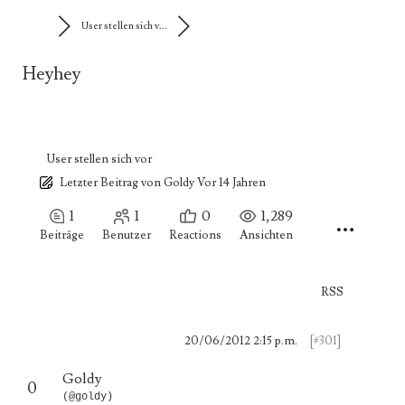
User stellen sich v...
Heyhey
User stellen sich vor
Letzter Beitrag
von
Goldy
Vor 14 Jahren
1
1
0
1,289
Beiträge
Benutzer
Reactions
Ansichten
RSS
20/06/2012 2:15 p.m.
[#301]
Goldy
0
(@goldy)