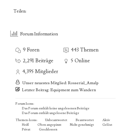
Teilen:
Forum Information
9
Foren
443
Themen
2,291
Beiträge
5
Online
4,395
Mitglieder
Unser neuestes Mitglied:
Rosserial_Amalp
Letzter Beitrag:
Equipment zum Wandern
Forum Icons:
Das Forum enthält keine ungelesenen Beiträge
Das Forum enthält ungelesene Beiträge
Themen-Icons:
Unbeantwortet
Beantwortet
Aktiv
Heiß
Oben angepinnt
Nicht genehmigt
Gelöst
Privat
Geschlossen