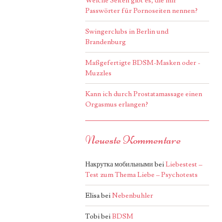
Welche Seiten gibt es, die mir
Passwörter für Pornoseiten nennen?
Swingerclubs in Berlin und
Brandenburg
Maßgefertigte BDSM-Masken oder -
Muzzles
Kann ich durch Prostatamassage einen
Orgasmus erlangen?
Neueste Kommentare
Накрутка мобильными
bei
Liebestest –
Test zum Thema Liebe – Psychotests
Elisa
bei
Nebenbuhler
Tobi
bei
BDSM