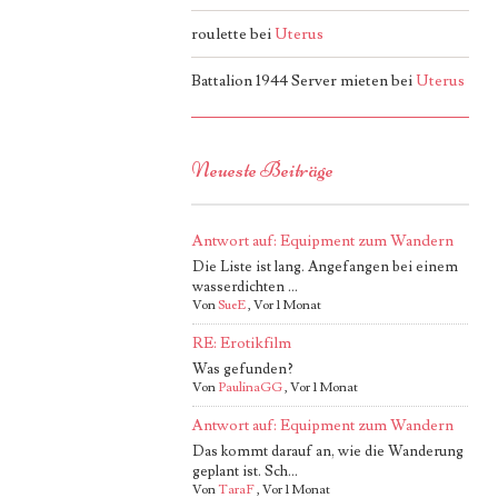
roulette
bei
Uterus
Battalion 1944 Server mieten
bei
Uterus
Neueste Beiträge
Antwort auf: Equipment zum Wandern
Die Liste ist lang. Angefangen bei einem
wasserdichten ...
Von
SueE
,
Vor 1 Monat
RE: Erotikfilm
Was gefunden?
Von
PaulinaGG
,
Vor 1 Monat
Antwort auf: Equipment zum Wandern
Das kommt darauf an, wie die Wanderung
geplant ist. Sch...
Von
TaraF
,
Vor 1 Monat