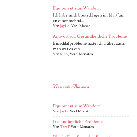
Equipment zum Wandern
Ich habe mich breitschlagen im Mai/Juni
an einer mehrtä...
Von
JayLo
,
Vor 1 Monat
Antwort auf: Gesundheitliche Probleme
Einschlafprobleme hatte ich früher auch.
man war es ein...
Von
SueE
,
Vor 4 Monaten
Neueste Themen
Equipment zum Wandern
Von
JayLo
Vor 1 Monat
Gesundheitliche Probleme
Von
TaraF
Vor 4 Monaten