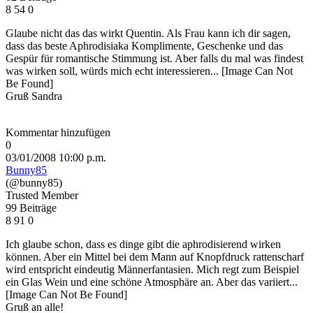
8
54
0
Glaube nicht das das wirkt Quentin. Als Frau kann ich dir sagen,
dass das beste Aphrodisiaka Komplimente, Geschenke und das
Gespür für romantische Stimmung ist. Aber falls du mal was findest
was wirken soll, würds mich echt interessieren...
[Image Can Not
Be Found]
Gruß Sandra
Kommentar hinzufügen
0
03/01/2008 10:00 p.m.
Bunny85
(@bunny85)
Trusted Member
99 Beiträge
8
91
0
Ich glaube schon, dass es dinge gibt die aphrodisierend wirken
können. Aber ein Mittel bei dem Mann auf Knopfdruck rattenscharf
wird entspricht eindeutig Männerfantasien. Mich regt zum Beispiel
ein Glas Wein und eine schöne Atmosphäre an. Aber das variiert...
[Image Can Not Be Found]
Gruß an alle!