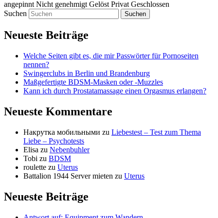
angepinnt
Nicht genehmigt
Gelöst
Privat
Geschlossen
Suchen
Neueste Beiträge
Welche Seiten gibt es, die mir Passwörter für Pornoseiten
nennen?
Swingerclubs in Berlin und Brandenburg
Maßgefertigte BDSM-Masken oder -Muzzles
Kann ich durch Prostatamassage einen Orgasmus erlangen?
Neueste Kommentare
Накрутка мобильными
zu
Liebestest – Test zum Thema
Liebe – Psychotests
Elisa
zu
Nebenbuhler
Tobi
zu
BDSM
roulette
zu
Uterus
Battalion 1944 Server mieten
zu
Uterus
Neueste Beiträge
Antwort auf: Equipment zum Wandern