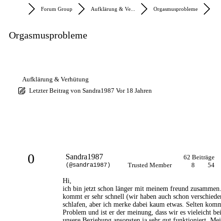
Forum Group
Aufklärung & Ve...
Orgasmusprobleme
Orgasmusprobleme
Aufklärung & Verhütung
Letzter Beitrag
von
Sandra1987
Vor 18 Jahren
0
Sandra1987
62 Beiträge
Trusted Member
8
54
(@sandra1987)
Hi,
ich bin jetzt schon länger mit meinem freund zusammen. 
kommt er sehr schnell (wir haben auch schon verschiede
schlafen, aber ich merke dabei kaum etwas. Selten kom
Problem und ist er der meinung, dass wir es vieleicht be
unsere Beziehung ansonsten ja sehr gut funktioniert. Mein