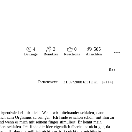
4
3
0
585
Beiträge
Benutzer
Reactions
Ansichten
RSS
Themenstarter
31/07/2008 6:51 p.m.
[#114]
s irgendwie bei mir nicht. Wenn wir miteinander schlafen, dann
mich zum Orgasmus zu bringen. Ich finde es schon schön, mit ihm zu
d wenn er mich mit seinem finger stimuliert. Er kennt mein
rs schlafen. Ich finde die Idee eigentlich überhaupt nicht gut, da
ill. aber das will ich nicht. sex ist ja nicht das wichtigste...