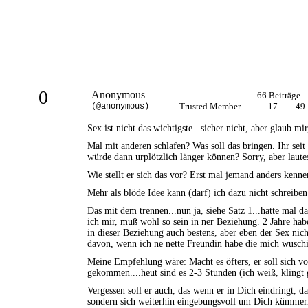
0
Anonymous
66 Beiträge
Trusted Member
17
49
(@anonymous)
Sex ist nicht das wichtigste...sicher nicht, aber glaub 
Mal mit anderen schlafen? Was soll das bringen. Ihr se
würde dann urplötzlich länger können? Sorry, aber lautes 
Wie stellt er sich das vor? Erst mal jemand anders kenn
Mehr als blöde Idee kann (darf) ich dazu nicht schreiben.
Das mit dem trennen...nun ja, siehe Satz 1...hatte mal 
ich mir, muß wohl so sein in ner Beziehung. 2 Jahre ha
in dieser Beziehung auch bestens, aber eben der Sex n
davon, wenn ich ne nette Freundin habe die mich wuschig
Meine Empfehlung wäre: Macht es öfters, er soll sich 
gekommen....heut sind es 2-3 Stunden (ich weiß, klingt g
Vergessen soll er auch, das wenn er in Dich eindringt, d
sondern sich weiterhin eingebungsvoll um Dich kümmern.