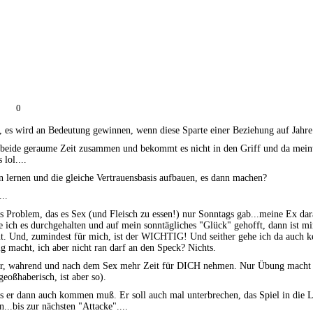
0
mir, es wird an Bedeutung gewinnen, wenn diese Sparte einer Beziehung auf Jahre
it beide geraume Zeit zusammen und bekommt es nicht in den Griff und da mein
lol....
en lernen und die gleiche Vertrauensbasis aufbauen, es dann machen?
..
das Problem, das es Sex (und Fleisch zu essen!) nur Sonntags gab...meine Ex d
be ich es durchgehalten und auf mein sonntägliches "Glück" gehofft, dann ist 
icht. Und, zumindest für mich, ist der WICHTIG! Und seither gehe ich da auch
 macht, ich aber nicht ran darf an den Speck? Nichts.
vor, wahrend und nach dem Sex mehr Zeit für DICH nehmen. Nur Übung macht d
eoßhaberisch, ist aber so).
as er dann auch kommen muß. Er soll auch mal unterbrechen, das Spiel in die Lä
..bis zur nächsten "Attacke"....