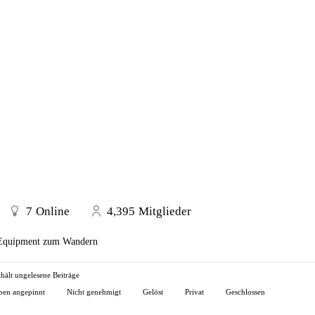
7
Online
4,395
Mitglieder
Equipment zum Wandern
ält ungelesene Beiträge
en angepinnt
Nicht genehmigt
Gelöst
Privat
Geschlossen