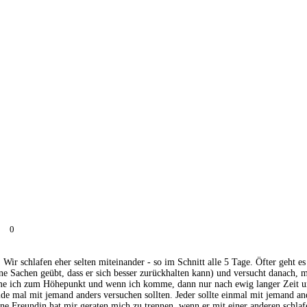
0
Wir schlafen eher selten miteinander - so im Schnitt alle 5 Tage. Öfter geht e
ne Sachen geübt, dass er sich besser zurückhalten kann) und versucht danach, 
me ich zum Höhepunkt und wenn ich komme, dann nur nach ewig langer Zeit un
ide mal mit jemand anders versuchen sollten. Jeder sollte einmal mit jemand ande
e Freundin hat mir geraten mich zu trennen, wenn er mit einer anderen schlafen w