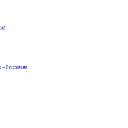
en?
e – Psychotests