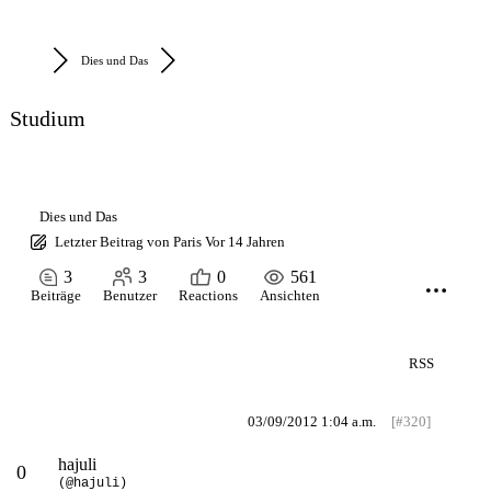
Dies und Das
Studium
Dies und Das
Letzter Beitrag
von
Paris
Vor 14 Jahren
3
3
0
561
Beiträge
Benutzer
Reactions
Ansichten
RSS
03/09/2012 1:04 a.m.
[#320]
hajuli
0
(@hajuli)