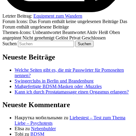
Letzter Beitrag:
Equipment zum Wandern
Forum Icons:
Das Forum enthält keine ungelesenen Beiträge
Das
Forum enthält ungelesene Beiträge
Themen-Icons:
Unbeantwortet
Beantwortet
Aktiv
Heiß
Oben
angepinnt
Nicht genehmigt
Gelöst
Privat
Geschlossen
Suchen
Neueste Beiträge
Welche Seiten gibt es, die mir Passwörter für Pornoseiten
nennen?
Swingerclubs in Berlin und Brandenburg
Maßgefertigte BDSM-Masken oder -Muzzles
Kann ich durch Prostatamassage einen Orgasmus erlangen?
Neueste Kommentare
Накрутка мобильными
zu
Liebestest – Test zum Thema
Liebe – Psychotests
Elisa
zu
Nebenbuhler
Tobi
zu
BDSM