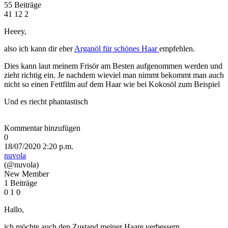
55 Beiträge
41
12
2
Heeey,
also ich kann dir eher
Arganöl für schönes Haar
empfehlen.
Dies kann laut meinem Frisör am Besten aufgenommen werden und
zieht richtig ein. Je nachdem wieviel man nimmt bekommt man auch
nicht so einen Fettfilm auf dem Haar wie bei Kokosöl zum Beispiel
Und es riecht phantastisch
Kommentar hinzufügen
0
18/07/2020 2:20 p.m.
nuvola
(@nuvola)
New Member
1 Beiträge
0
1
0
Hallo,
ich möchte auch den Zustand meiner Haare verbessern.