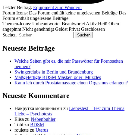
Letzter Beitrag:
Equipment zum Wandern
Forum Icons:
Das Forum enthält keine ungelesenen Beiträge
Das
Forum enthält ungelesene Beiträge
Themen-Icons:
Unbeantwortet
Beantwortet
Aktiv
Heiß
Oben
angepinnt
Nicht genehmigt
Gelöst
Privat
Geschlossen
Suchen
Neueste Beiträge
Welche Seiten gibt es, die mir Passwörter für Pornoseiten
nennen?
Swingerclubs in Berlin und Brandenburg
Maßgefertigte BDSM-Masken oder -Muzzles
Kann ich durch Prostatamassage einen Orgasmus erlangen?
Neueste Kommentare
Накрутка мобильными
zu
Liebestest – Test zum Thema
Liebe – Psychotests
Elisa
zu
Nebenbuhler
Tobi
zu
BDSM
roulette
zu
Uterus