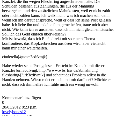
Kanzlei, die ihn wegen Filesharing angeschrieben hatte. Die
Schulden bestehen aus Zahlungen, die aus der Mahnung
hervorgehen und den zusätzlichen Mahnkosten, weil er nicht zahlt
oder nicht zahlen kann. Ich weiß nicht, was ich machen soll, denn
wenn ich ihn darauf anspreche, weiß er dass ich seine Post gelesen
habe. Ich liebe ihn und möchte ihm gerne helfen, traue mich aber
nicht. Wie kann ich es anstellen, dass ich ihn nicht gleich enttäusche.
Soll ich das Geld einfach überweisen??
Mir ist bewußt, dass ich Euch direkt mit so einem Thema
konfrontiere, das Kopfzerbrechen auslösen wird, aber vielleicht
kann mir einer weiterhelfen.
cinderella[/quote:3cdfvmjk]
Habe wieder seine Post gelesen. Er steht im Kontakt mit dieser
Kanzlei [url:3cdfvmjk]http://www.wbs-law.de/abmahnung-
filesharing/[/url:3cdfvmjk] und scheint das Problem selbst in die
Handzu nehmen. Wieso redet er nicht mit mir darüber?? Möchte er
nicht, dass ich ihm helfe? Ich fühle mich ein wenig unwohl.
Kommentar hinzufügen
0
28/03/2012 8:23 p.m.
lovelybones12