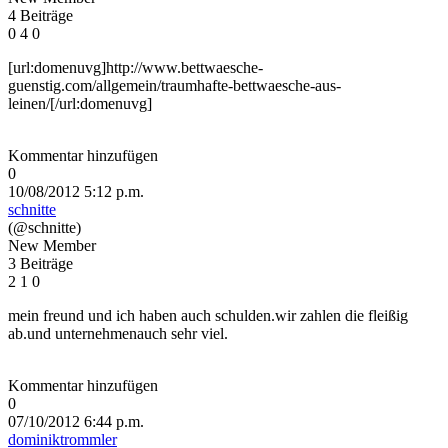
4 Beiträge
0
4
0
[url:domenuvg]http://www.bettwaesche-
guenstig.com/allgemein/traumhafte-bettwaesche-aus-
leinen/[/url:domenuvg]
Kommentar hinzufügen
0
10/08/2012 5:12 p.m.
schnitte
(@schnitte)
New Member
3 Beiträge
2
1
0
mein freund und ich haben auch schulden.wir zahlen die fleißig
ab.und unternehmenauch sehr viel.
Kommentar hinzufügen
0
07/10/2012 6:44 p.m.
dominiktrommler