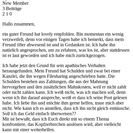
New Member
3 Beiträge
2
1
0
Hallo zusammen,
ein guter Freund hat lovely empfohlen. Bin momentan ein wenig
verzweifelt, denn vor einigen Tagen habe ich bemerkt, dass mein
Freund öfter abwesend ist und in Gedanken ist. Ich habe ihn
natürlich angesprochen, um zu erfahren, was los ist, aber stattdessen
ist er laut geworden und ich habe mich zurückgezogen.
Ich habe jetzt den Grund für sein apathisches Verhalten
herausgefunden. Mein Freund hat Schulden und zwar bei einer
Kanzlei, die ihn wegen Filesharing angeschrieben hatte. Die
Schulden bestehen aus Zahlungen, die aus der Mahnung
hervorgehen und den zusätzlichen Mahnkosten, weil er nicht zahlt
oder nicht zahlen kann. Ich weiß nicht, was ich machen soll, denn
wenn ich ihn darauf anspreche, weiß er dass ich seine Post gelesen
habe. Ich liebe ihn und möchte ihm gerne helfen, traue mich aber
nicht. Wie kann ich es anstellen, dass ich ihn nicht gleich enttäusche.
Soll ich das Geld einfach überweisen??
Mir ist bewußt, dass ich Euch direkt mit so einem Thema
konfrontiere, das Kopfzerbrechen auslösen wird, aber vielleicht
kann mir einer weiterhelfen.