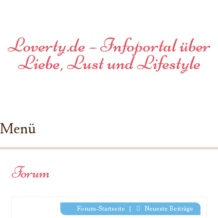
Loverty.de – Infoportal über
Liebe, Lust und Lifestyle
Menü
Zum Inhalt springen
Forum
Forum-Startseite
|
Neueste Beiträge