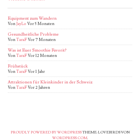
Equipment zum Wandern
Von
JayLo
Vor 5 Monaten
Gesundheitliche Probleme
Von
TaraF
Vor 7 Monaten
Was ist Euer Smoothie Favorit?
Von
TaraF
Vor 12 Monaten
Frühstück
Von
TaraF
Vor 1 Jahr
Attraktionen für Kleinkinder in der Schweiz
Von
TaraF
Vor 2 Jahren
PROUDLY POWERED BY WORDPRESS
THEME: LOVEBIRDS VON
WORDPRESS.COM
.