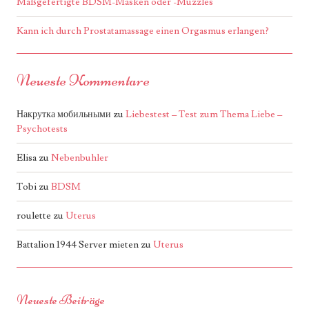
Maßgefertigte BDSM-Masken oder -Muzzles
Kann ich durch Prostatamassage einen Orgasmus erlangen?
Neueste Kommentare
Накрутка мобильными
zu
Liebestest – Test zum Thema Liebe –
Psychotests
Elisa
zu
Nebenbuhler
Tobi
zu
BDSM
roulette
zu
Uterus
Battalion 1944 Server mieten
zu
Uterus
Neueste Beiträge