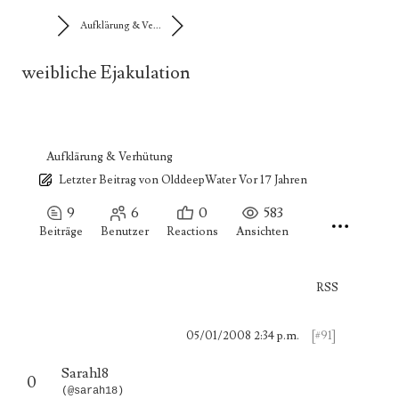
Aufklärung & Ve...
weibliche Ejakulation
Aufklärung & Verhütung
Letzter Beitrag
von
OlddeepWater
Vor 17 Jahren
9
6
0
583
Beiträge
Benutzer
Reactions
Ansichten
RSS
05/01/2008 2:34 p.m.
[#91]
Sarah18
0
(@sarah18)