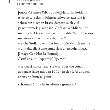
0
(@readytogo1810)
[quote="Bunny85":100gym6i]Hallo ihr beiden!
Also so wie das in Filmen teilweise aussieht ist
schon ein bischen krass. da wird auch viel
geschummelt glaube ich. Gefakte weibliche und
männliche Orgasmen. In der Realität "läuft" das doch
meistens etwas anders ab, oder?!
welche Stellung war das bei dir Ready. Ich meine
wenn dus die Beine runterlaufen gesehen hast...
[Image Can Not Be Found]
Gruß an alle!![/quote:100gym6i]
war quasi im stehen... sie war über die couch
gebeucht (also mit den füßen in der luft) und ich
eben von hinten *grins*
schonmal ähnliche erlebnisse gemacht?