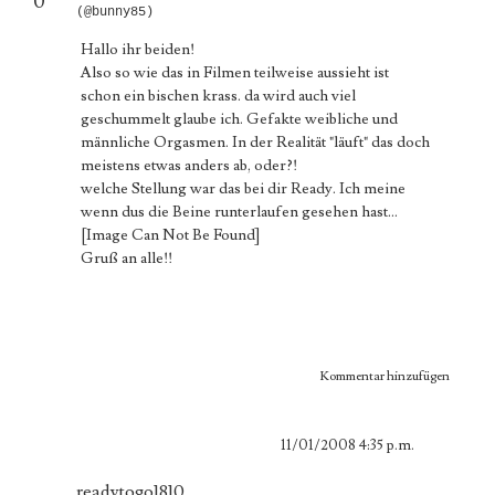
0
(@bunny85)
Hallo ihr beiden!
Also so wie das in Filmen teilweise aussieht ist
schon ein bischen krass. da wird auch viel
geschummelt glaube ich. Gefakte weibliche und
männliche Orgasmen. In der Realität "läuft" das doch
meistens etwas anders ab, oder?!
welche Stellung war das bei dir Ready. Ich meine
wenn dus die Beine runterlaufen gesehen hast...
[Image Can Not Be Found]
Gruß an alle!!
Kommentar hinzufügen
11/01/2008 4:35 p.m.
readytogo1810