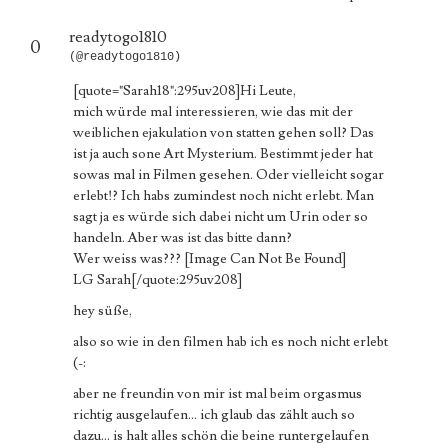
readytogo1810
0
(@readytogo1810)
[quote="Sarah18":295uv208]Hi Leute,
mich würde mal interessieren, wie das mit der
weiblichen ejakulation von statten gehen soll? Das
ist ja auch sone Art Mysterium. Bestimmt jeder hat
sowas mal in Filmen gesehen. Oder vielleicht sogar
erlebt!? Ich habs zumindest noch nicht erlebt. Man
sagt ja es würde sich dabei nicht um Urin oder so
handeln. Aber was ist das bitte dann?
Wer weiss was???
[Image Can Not Be Found]
LG Sarah[/quote:295uv208]
hey süße,
also so wie in den filmen hab ich es noch nicht erlebt
(-:
aber ne freundin von mir ist mal beim orgasmus
richtig ausgelaufen... ich glaub das zählt auch so
dazu... is halt alles schön die beine runtergelaufen