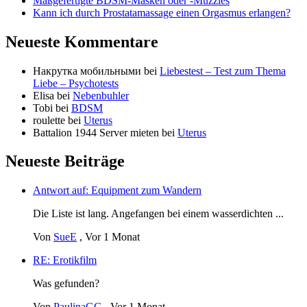
Maßgefertigte BDSM-Masken oder -Muzzles
Kann ich durch Prostatamassage einen Orgasmus erlangen?
Neueste Kommentare
Накрутка мобильными
bei
Liebestest – Test zum Thema
Liebe – Psychotests
Elisa
bei
Nebenbuhler
Tobi
bei
BDSM
roulette
bei
Uterus
Battalion 1944 Server mieten
bei
Uterus
Neueste Beiträge
Antwort auf: Equipment zum Wandern
Die Liste ist lang. Angefangen bei einem wasserdichten ...
Von
SueE
,
Vor 1 Monat
RE: Erotikfilm
Was gefunden?
Von
PaulinaGG
,
Vor 1 Monat