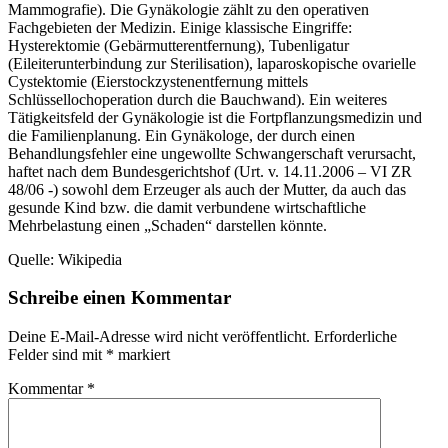
Mammografie). Die Gynäkologie zählt zu den operativen
Fachgebieten der Medizin. Einige klassische Eingriffe:
Hysterektomie (Gebärmutterentfernung), Tubenligatur
(Eileiterunterbindung zur Sterilisation), laparoskopische ovarielle
Cystektomie (Eierstockzystenentfernung mittels
Schlüssellochoperation durch die Bauchwand). Ein weiteres
Tätigkeitsfeld der Gynäkologie ist die Fortpflanzungsmedizin und
die Familienplanung. Ein Gynäkologe, der durch einen
Behandlungsfehler eine ungewollte Schwangerschaft verursacht,
haftet nach dem Bundesgerichtshof (Urt. v. 14.11.2006 – VI ZR
48/06 -) sowohl dem Erzeuger als auch der Mutter, da auch das
gesunde Kind bzw. die damit verbundene wirtschaftliche
Mehrbelastung einen „Schaden“ darstellen könnte.
Quelle: Wikipedia
Schreibe einen Kommentar
Deine E-Mail-Adresse wird nicht veröffentlicht.
Erforderliche
Felder sind mit
*
markiert
Kommentar
*