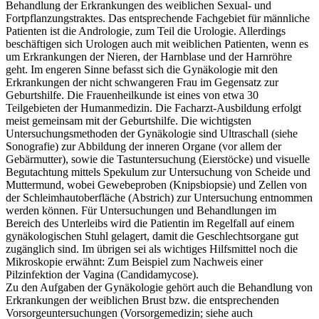
Behandlung der Erkrankungen des weiblichen Sexual- und
Fortpflanzungstraktes. Das entsprechende Fachgebiet für männliche
Patienten ist die Andrologie, zum Teil die Urologie. Allerdings
beschäftigen sich Urologen auch mit weiblichen Patienten, wenn es
um Erkrankungen der Nieren, der Harnblase und der Harnröhre
geht. Im engeren Sinne befasst sich die Gynäkologie mit den
Erkrankungen der nicht schwangeren Frau im Gegensatz zur
Geburtshilfe. Die Frauenheilkunde ist eines von etwa 30
Teilgebieten der Humanmedizin. Die Facharzt-Ausbildung erfolgt
meist gemeinsam mit der Geburtshilfe. Die wichtigsten
Untersuchungsmethoden der Gynäkologie sind Ultraschall (siehe
Sonografie) zur Abbildung der inneren Organe (vor allem der
Gebärmutter), sowie die Tastuntersuchung (Eierstöcke) und visuelle
Begutachtung mittels Spekulum zur Untersuchung von Scheide und
Muttermund, wobei Gewebeproben (Knipsbiopsie) und Zellen von
der Schleimhautoberfläche (Abstrich) zur Untersuchung entnommen
werden können. Für Untersuchungen und Behandlungen im
Bereich des Unterleibs wird die Patientin im Regelfall auf einem
gynäkologischen Stuhl gelagert, damit die Geschlechtsorgane gut
zugänglich sind. Im übrigen sei als wichtiges Hilfsmittel noch die
Mikroskopie erwähnt: Zum Beispiel zum Nachweis einer
Pilzinfektion der Vagina (Candidamycose).
Zu den Aufgaben der Gynäkologie gehört auch die Behandlung von
Erkrankungen der weiblichen Brust bzw. die entsprechenden
Vorsorgeuntersuchungen (Vorsorgemedizin; siehe auch