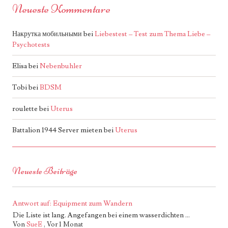
Neueste Kommentare
Накрутка мобильными
bei
Liebestest – Test zum Thema Liebe –
Psychotests
Elisa
bei
Nebenbuhler
Tobi
bei
BDSM
roulette
bei
Uterus
Battalion 1944 Server mieten
bei
Uterus
Neueste Beiträge
Antwort auf: Equipment zum Wandern
Die Liste ist lang. Angefangen bei einem wasserdichten ...
Von
SueE
,
Vor 1 Monat