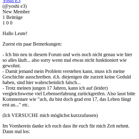
Yoshi E3
(@yoshi e3)
New Member
1 Beiträge
1
0
0
Hallo Leute!
Zuerst ein paar Bemerkungen:
- Ich bin neu in diesem Forum und weis noch nicht genau wie hier
so alles läuft... also sorry wenn mal etwas nicht funktioniert wie
gewohnt.
- Damit jemand mein Problem verstehen kann, muss ich meine
Geschichte ausschreiben. d.h. diejenigen die zurzeit keine Geduld
haben, sind hier wahrscheinlich falsch...
- Trotz meinen jungen 17 Jahren, kann ich auf (leider)
vergleichsweise viel Lebenserfahrung zurückgreifen. Also lasst bitte
Kommentare wie "ach, du bist doch grad erst 17, das Leben fängt
erst an..." etc.
(Ich VERSUCHE mich möglichst kurzzufassen)
Im Vornherein danke ich euch dass ihr euch für mich Zeit nehmt.
Dann mal los: