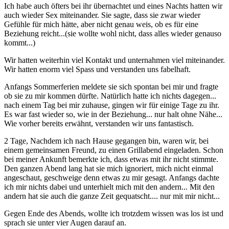
Ich habe auch öfters bei ihr übernachtet und eines Nachts hatten wir
auch wieder Sex miteinander. Sie sagte, dass sie zwar wieder
Gefühle für mich hätte, aber nicht genau weis, ob es für eine
Beziehung reicht...(sie wollte wohl nicht, dass alles wieder genauso
kommt...)
Wir hatten weiterhin viel Kontakt und unternahmen viel miteinander.
Wir hatten enorm viel Spass und verstanden uns fabelhaft.
Anfangs Sommerferien meldete sie sich spontan bei mir und fragte
ob sie zu mir kommen dürfte. Natürlich hatte ich nichts dagegen...
nach einem Tag bei mir zuhause, gingen wir für einige Tage zu ihr.
Es war fast wieder so, wie in der Beziehung... nur halt ohne Nähe...
Wie vorher bereits erwähnt, verstanden wir uns fantastisch.
2 Tage, Nachdem ich nach Hause gegangen bin, waren wir, bei
einem gemeinsamen Freund, zu einen Grillabend eingeladen. Schon
bei meiner Ankunft bemerkte ich, dass etwas mit ihr nicht stimmte.
Den ganzen Abend lang hat sie mich ignoriert, mich nicht einmal
angeschaut, geschweige denn etwas zu mir gesagt. Anfangs dachte
ich mir nichts dabei und unterhielt mich mit den andern... Mit den
andern hat sie auch die ganze Zeit gequatscht.... nur mit mir nicht...
Gegen Ende des Abends, wollte ich trotzdem wissen was los ist und
sprach sie unter vier Augen darauf an.