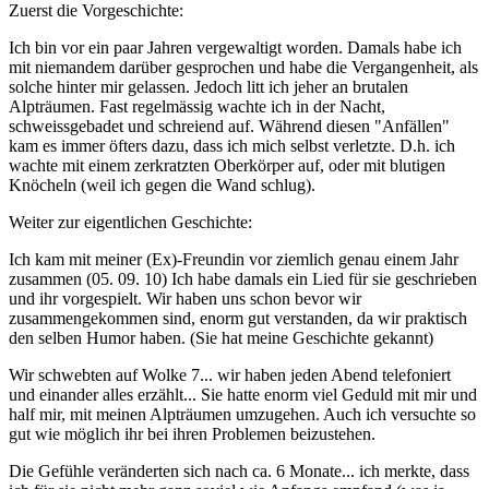
Zuerst die Vorgeschichte:
Ich bin vor ein paar Jahren vergewaltigt worden. Damals habe ich
mit niemandem darüber gesprochen und habe die Vergangenheit, als
solche hinter mir gelassen. Jedoch litt ich jeher an brutalen
Alpträumen. Fast regelmässig wachte ich in der Nacht,
schweissgebadet und schreiend auf. Während diesen "Anfällen"
kam es immer öfters dazu, dass ich mich selbst verletzte. D.h. ich
wachte mit einem zerkratzten Oberkörper auf, oder mit blutigen
Knöcheln (weil ich gegen die Wand schlug).
Weiter zur eigentlichen Geschichte:
Ich kam mit meiner (Ex)-Freundin vor ziemlich genau einem Jahr
zusammen (05. 09. 10) Ich habe damals ein Lied für sie geschrieben
und ihr vorgespielt. Wir haben uns schon bevor wir
zusammengekommen sind, enorm gut verstanden, da wir praktisch
den selben Humor haben. (Sie hat meine Geschichte gekannt)
Wir schwebten auf Wolke 7... wir haben jeden Abend telefoniert
und einander alles erzählt... Sie hatte enorm viel Geduld mit mir und
half mir, mit meinen Alpträumen umzugehen. Auch ich versuchte so
gut wie möglich ihr bei ihren Problemen beizustehen.
Die Gefühle veränderten sich nach ca. 6 Monate... ich merkte, dass