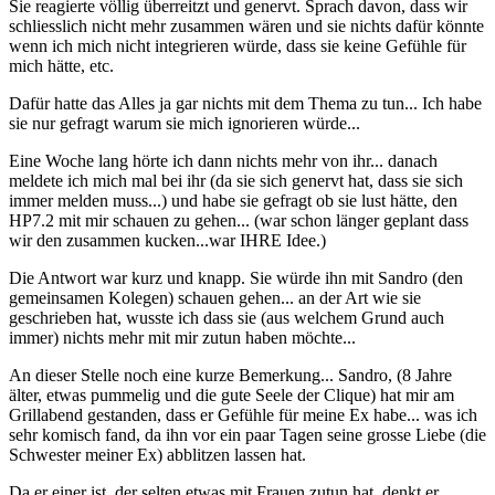
Sie reagierte völlig überreitzt und genervt. Sprach davon, dass wir
schliesslich nicht mehr zusammen wären und sie nichts dafür könnte
wenn ich mich nicht integrieren würde, dass sie keine Gefühle für
mich hätte, etc.
Dafür hatte das Alles ja gar nichts mit dem Thema zu tun... Ich habe
sie nur gefragt warum sie mich ignorieren würde...
Eine Woche lang hörte ich dann nichts mehr von ihr... danach
meldete ich mich mal bei ihr (da sie sich genervt hat, dass sie sich
immer melden muss...) und habe sie gefragt ob sie lust hätte, den
HP7.2 mit mir schauen zu gehen... (war schon länger geplant dass
wir den zusammen kucken...war IHRE Idee.)
Die Antwort war kurz und knapp. Sie würde ihn mit Sandro (den
gemeinsamen Kolegen) schauen gehen... an der Art wie sie
geschrieben hat, wusste ich dass sie (aus welchem Grund auch
immer) nichts mehr mit mir zutun haben möchte...
An dieser Stelle noch eine kurze Bemerkung... Sandro, (8 Jahre
älter, etwas pummelig und die gute Seele der Clique) hat mir am
Grillabend gestanden, dass er Gefühle für meine Ex habe... was ich
sehr komisch fand, da ihn vor ein paar Tagen seine grosse Liebe (die
Schwester meiner Ex) abblitzen lassen hat.
Da er einer ist, der selten etwas mit Frauen zutun hat, denkt er,