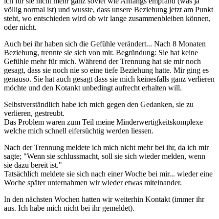
ich für sie nicht mehr ganz soviel wie Anfangs empfand (was ja
völlig normal ist) und wusste, dass unsere Beziehung jetzt am Punkt
steht, wo entschieden wird ob wir lange zusammenbleiben können,
oder nicht.
Auch bei ihr haben sich die Gefühle verändert... Nach 8 Monaten
Beziehung, trennte sie sich von mir. Begründung: Sie hat keine
Gefühle mehr für mich. Während der Trennung hat sie mir noch
gesagt, dass sie noch nie so eine tiefe Beziehung hatte. Mir ging es
genauso. Sie hat auch gesagt dass sie mich keinesfalls ganz verlieren
möchte und den Kotankt unbedingt aufrecht erhalten will.
Selbstverständlich habe ich mich gegen den Gedanken, sie zu
verlieren, gestreubt.
Das Problem waren zum Teil meine Minderwertigkeitskomplexe
welche mich schnell eifersüchtig werden liessen.
Nach der Trennung meldete ich mich nicht mehr bei ihr, da ich mir
sagte; "Wenn sie schlussmacht, soll sie sich wieder melden, wenn
sie dazu bereit ist."
Tatsächlich meldete sie sich nach einer Woche bei mir... wieder eine
Woche später unternahmen wir wieder etwas miteinander.
In den nächsten Wochen hatten wir weiterhin Kontakt (immer ihr
aus. Ich habe mich nicht bei ihr gemeldet).