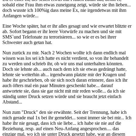
sobald eine Frau ihm etwas zuneigung zeigt, würde sie ihn lieben...
doch wusste ich 100%ig dass meine Ex, nie irgendetwas mit ihm
Anfangen würde...
Eine Woche später, hat er ihr alles gesagt und wie erwartet blitzte er
ab. Sofort begann er ihr leere Vorwürfe zu machen und sie mit
SMS`und Telefonate zu terrorisieren... so wie er es bei ihrer
Schwester auch getan hat.
Nun zurück zu mir. Nach 2 Wochen wollte ich dann endlich mal
wissen was los sei ich hatte es nicht verdient, so von ihr behandelt
zu werden und schrieb ihr, ob wir uns mal unterhalten könnten.
Doch sie lehnte ab... auch nach dem ich sie etwas gedrängt hatte,
lehnte sie weiterhin ab... irgendwann platzte mir der Kragen und
habe ihr geschrieben, ob sie sich noch daran erinnere, dass ich ihr
auch öfters mal ein paar Minuten geschenkt habe... darauf
antwortete sie, dass sie gar nicht mit mir reden wolle... da ich sie
ständig unter Druck setzen würde und sie braucht jetzt einfach
Abstand...
Nun zum "Druck" den sie erwähnte. Seit der Trennung, habe ich
mich gerade mal 1x bei ihr gemeldet... sonst immer sie bei mir... Ich
habe ihr nie gesagt, dass ich sie liebe... ich habe sie nie auf die
Beziehung, resp. auf einen Neu-Anfang angesprochen.... das
einzige mal, wo ich sie unter Druck gesetzt habe, war an diesem